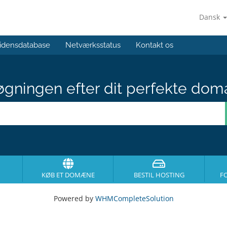
Dansk
idensdatabase
Netværksstatus
Kontakt os
gningen efter dit perfekte dom
KØB ET DOMÆNE
BESTIL HOSTING
F
Powered by
WHMCompleteSolution