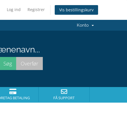
Log ind
Registrer
Vis bestillingskurv
Konto
ænenavn...
ORETAG BETALING
FÅ SUPPORT