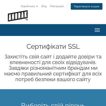
Українська
Вхід
Реєстрація
Переглянути кошик
Пере
наві
Сертифікати SSL
Захистіть свій сайт і додайте довіри та
впевненості для своїх відвідувачів.
Завдяки різноманітним брендам ми
маємо правильний сертифікат для всіх
потреб безпеки вашого сайту
Виберіть свій рівень