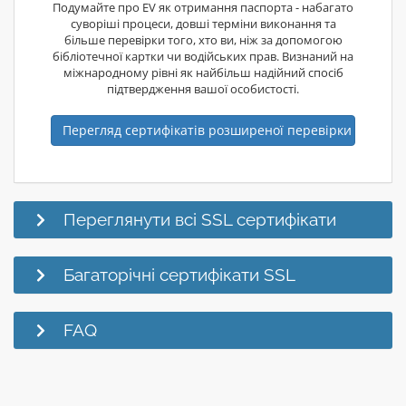
Подумайте про EV як отримання паспорта - набагато
суворіші процеси, довші терміни виконання та
більше перевірки того, хто ви, ніж за допомогою
бібліотечної картки чи водійських прав. Визнаний на
міжнародному рівні як найбільш надійний спосіб
підтвердження вашої особистості.
Перегляд сертифікатів розширеної перевірки
Переглянути всі SSL сертифікати
Багаторічні сертифікати SSL
FAQ